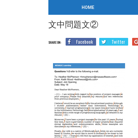
/
2019年7月16日
HOME
Home
Blog
TOEIC勉強法
TOEIC Part7 対策はこ
文中問題文②
Facebook
Twitter
SHARE ON: