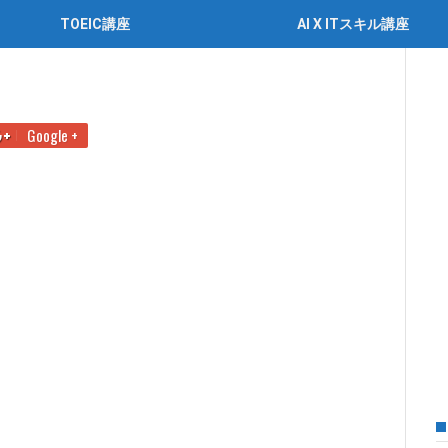
TOEIC講座
AI X ITスキル講座
れ！知っておくべき精読とは？
文中問題文②
Google +