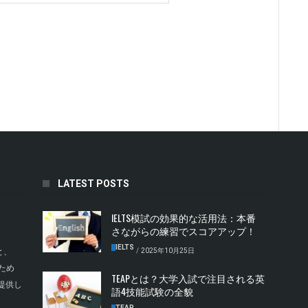
LATEST POSTS
IELTS模試の効果的な活用法：本番
さながらの練習でスコアアップ！
IELTS
/
2025年10月25日
と、
ため
TEAPとは？大学入試で注目される英
提供し
語4技能試験の全貌
TEAP