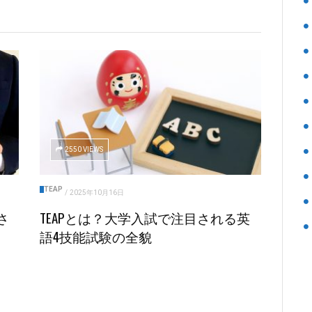
2550 VIEWS
TEAP
/
2025年10月16日
さ
TEAPとは？大学入試で注目される英
語4技能試験の全貌