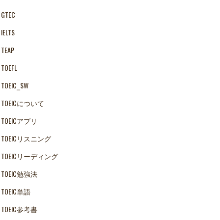
GTEC
IELTS
TEAP
TOEFL
TOEIC‗SW
TOEICについて
TOEICアプリ
TOEICリスニング
TOEICリーディング
TOEIC勉強法
TOEIC単語
TOEIC参考書