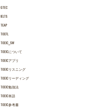
GTEC
IELTS
TEAP
TOEFL
TOEIC‗SW
TOEICについて
TOEICアプリ
TOEICリスニング
TOEICリーディング
TOEIC勉強法
TOEIC単語
TOEIC参考書