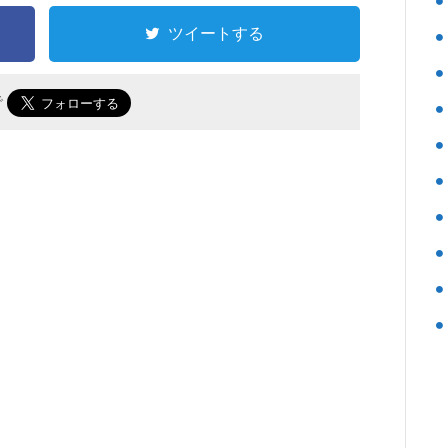
ツイートする
で