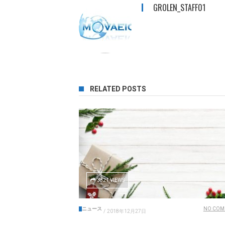
GROLEN_STAFF01
RELATED POSTS
3821 VIEWS
ニュース
NO COM
/
2018年12月27日