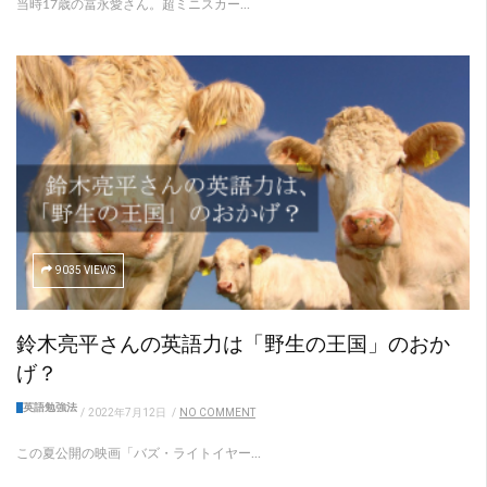
当時17歳の冨永愛さん。超ミニスカー...
9035 VIEWS
鈴木亮平さんの英語力は「野生の王国」のおか
げ？
英語勉強法
/
2022年7月12日
/
NO COMMENT
この夏公開の映画「バズ・ライトイヤー...