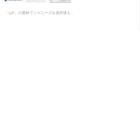
/
2022年6月3日
/
NO COMMENT
「山P」の愛称でジャニーズを退所後も...