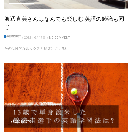
渡辺直美さんはなんでも楽しむ!英語の勉強も同
じ
英語勉強法
/
2022年6月17日
/
NO COMMENT
その個性的なルックスと底抜けに明るい...
2501 VIEWS