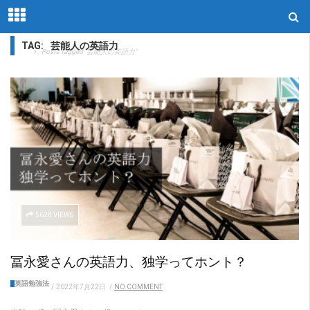
TAG:
芸能人の英語力
Home
Posts Tagged "芸能人の英語力"
5628 VIEWS
冨永愛さんの英語力、独学ってホント？
英語勉強法
/
2022年7月22日
/
NO COMMENT