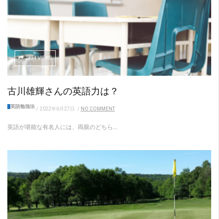
2234 VIEWS
古川雄輝さんの英語力は？
英語勉強法
/
2022年6月27日
/
NO COMMENT
英語が堪能な有名人には、両親のどちら...