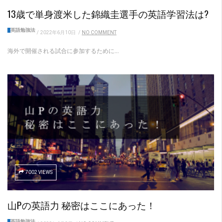
13歳で単身渡米した錦織圭選手の英語学習法は?
英語勉強法
/
2022年6月10日
/
NO COMMENT
海外で開催される試合に参加するために...
7002 VIEWS
山Pの英語力 秘密はここにあった！
英語勉強法