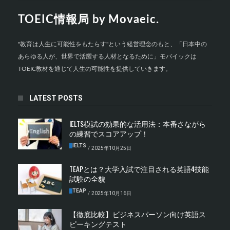
TOEIC情報局 by Movaeic.
"教育は人生に可能性をもたらす"という経営理念のもと、「日本中の
あらゆる人が、世界で活躍する人材となるために」モバイックは
TOEIC教材を通じて人生の可能性を提供していきます。
LATEST POSTS
IELTS模試の効果的な活用法：本番さながら
の練習でスコアアップ！
IELTS
/
2025年10月25日
TEAPとは？大学入試で注目される英語4技能
試験の全貌
TEAP
/
2025年10月16日
【徹底比較】ビジネスパーソン向け英語ス
ピーキングテスト