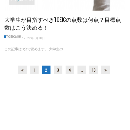
47362 VIEWS
大学生が目指すべきTOEICの点数は何点？目標点
数はこう決める！
TOEIC対策
/
2022年5月10日
この記事は3分で読めます。 大学生の...
1
2
3
4
…
13