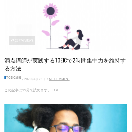
28776 VIEWS
満点講師が実践するTOEICで2時間集中力を維持す
る方法
TOEIC対策
/
2022年6月28日
/
NO COMMENT
この記事は12分で読めます。 TOE...