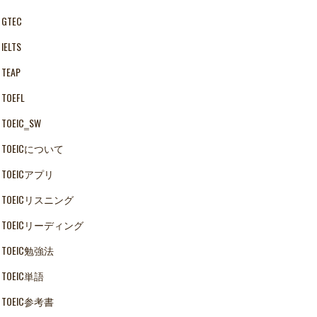
GTEC
IELTS
TEAP
TOEFL
TOEIC‗SW
TOEICについて
TOEICアプリ
TOEICリスニング
TOEICリーディング
TOEIC勉強法
TOEIC単語
TOEIC参考書