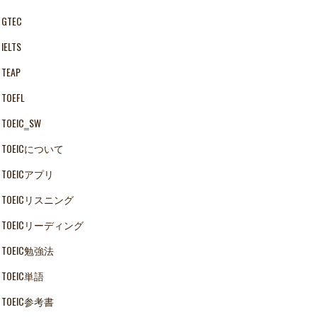
GTEC
IELTS
TEAP
TOEFL
TOEIC‗SW
TOEICについて
TOEICアプリ
TOEICリスニング
TOEICリーディング
TOEIC勉強法
TOEIC単語
TOEIC参考書