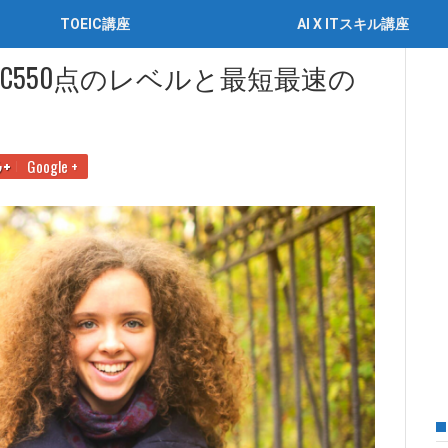
TOEIC講座
AI X ITスキル講座
550点のレベルと最短最速の達成方法
IC550点のレベルと最短最速の
Google +