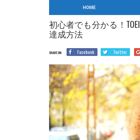
TOEIC勉強法
TOEIC対策
/
2020年7月3日
HOME
Home
Blog
TOEIC勉強法
初心者でも分かる！TOEIC
初心者でも分かる！TOE
達成方法
Facebook
Twitter
SHARE ON: