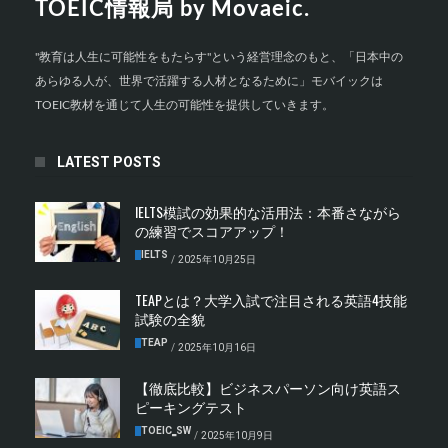
TOEIC情報局 by Movaeic.
"教育は人生に可能性をもたらす"という経営理念のもと、「日本中の
あらゆる人が、世界で活躍する人材となるために」モバイックは
TOEIC教材を通じて人生の可能性を提供していきます。
LATEST POSTS
IELTS模試の効果的な活用法：本番さながら
の練習でスコアアップ！
IELTS
/
2025年10月25日
TEAPとは？大学入試で注目される英語4技能
試験の全貌
TEAP
/
2025年10月16日
【徹底比較】ビジネスパーソン向け英語ス
ピーキングテスト
TOEIC‗SW
/
2025年10月9日