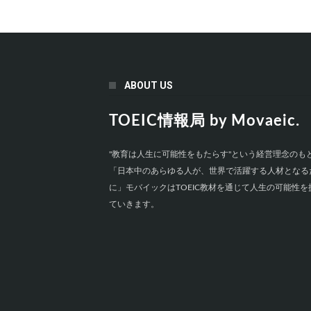
ABOUT US
TOEIC情報局 by Movaeic.
"教育は人生に可能性をもたらす"という経営理念のも
「日本中のあらゆる人が、世界で活躍する人材となる
に」モバイックはTOEIC教材を通じて人生の可能性を
ていきます。