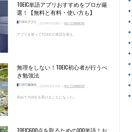
TOEIC単語アプリおすすめをプロが厳
選！【無料と有料・使い方も】
TOEICアプリ
/
2020年5月28日
/
NO COMMENT
アプリを使ってTOEICの単語を覚え...
無理をしない！TOEIC初心者が行うべ
き勉強法
TOEIC勉強法
/
2020年5月15日
/
NO COMMENT
初めてTOEICを受けることになった...
TOEIC600点を取るための100単語！お