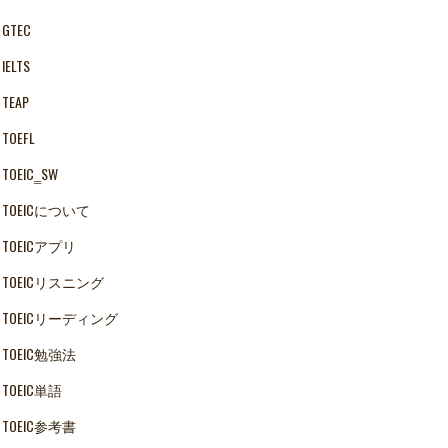
GTEC
IELTS
TEAP
TOEFL
TOEIC‗SW
TOEICについて
TOEICアプリ
TOEICリスニング
TOEICリーディング
TOEIC勉強法
TOEIC単語
TOEIC参考書