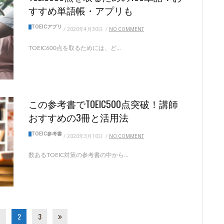
すすめ単語帳・アプリも
TOEICアプリ
/
2020年4月30日
/
NO COMMENT
TOEIC600点を取るためには、ど...
この参考書でTOEIC500点突破！講師
おすすめの3冊と活用法
TOEIC参考書
/
2020年3月10日
/
NO COMMENT
数あるTOEIC対策の参考書の中から...
2
3