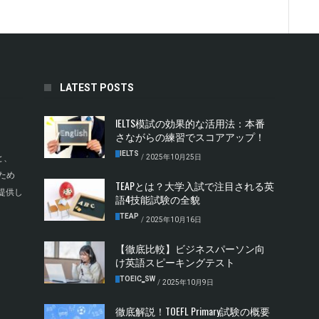
LATEST POSTS
IELTS模試の効果的な活用法：本番
さながらの練習でスコアアップ！
IELTS
/
2025年10月25日
と、
ため
TEAPとは？大学入試で注目される英
提供し
語4技能試験の全貌
TEAP
/
2025年10月16日
【徹底比較】ビジネスパーソン向
け英語スピーキングテスト
TOEIC‗SW
/
2025年10月9日
徹底解説！TOEFL Primary試験の概要