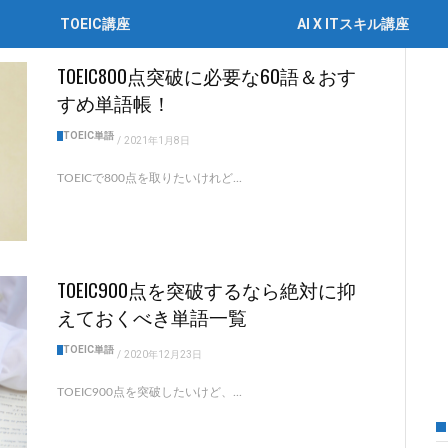
TOEIC講座
AI X ITスキル講座
TOEIC800点突破に必要な60語＆おす
すめ単語帳！
TOEIC単語
/
2021年1月8日
TOEICで800点を取りたいけれど...
TOEIC900点を突破するなら絶対に抑
えておくべき単語一覧
TOEIC単語
/
2020年12月23日
TOEIC900点を突破したいけど、...