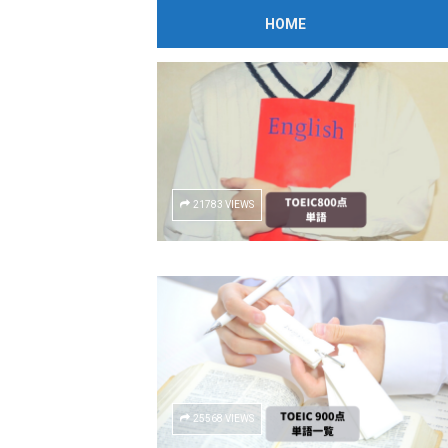
TAG:
単語
HOME
Home
Posts Tagged "単語"
(Page 2)
21783 VIEWS
25568 VIEWS