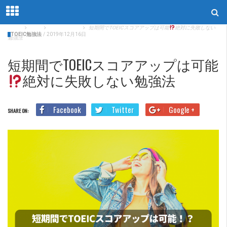
Home
Blog
TOEIC勉強法
短期間でTOEICスコアアップは可能
絶対に失敗しない
TOEIC勉強法
/
2019年12月16日
勉強法
短期間でTOEICスコアアップは可能
絶対に失敗しない勉強法
Facebook
Twitter
Google +
SHARE ON: